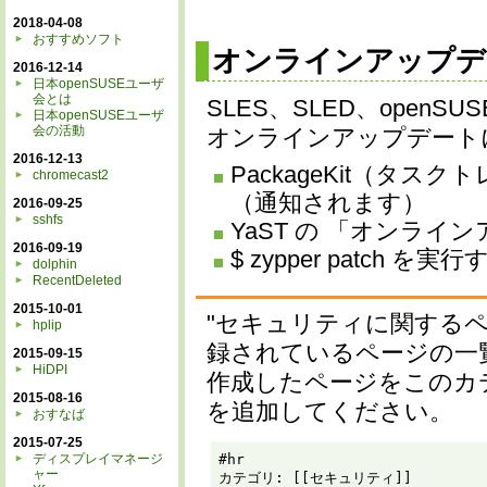
2018-04-08
おすすめソフト
オンラインアップ
2016-12-14
日本openSUSEユーザ
会とは
SLES、SLED、open
日本openSUSEユーザ
会の活動
オンラインアップデート
2016-12-13
PackageKit（タ
chromecast2
（通知されます）
2016-09-25
sshfs
YaST の 「オンライ
2016-09-19
$ zypper patch を実行
dolphin
RecentDeleted
2015-10-01
"セキュリティに関する
hplip
録されているページの一
2015-09-15
HiDPI
作成したページをこのカ
2015-08-16
を追加してください。
おすなば
2015-07-25
#hr

ディスプレイマネージ
ャー
カテゴリ: [[セキュリティ]]