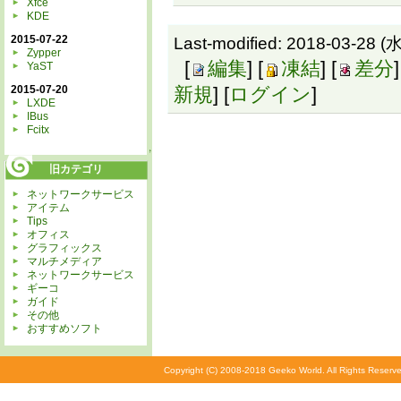
Xfce
KDE
Last-modified: 2018-03-28 (水
2015-07-22
Zypper
[
編集
] [
凍結
] [
差分
]
YaST
2015-07-20
新規
] [
ログイン
]
LXDE
IBus
Fcitx
↑
旧カテゴリ
ネットワークサービス
アイテム
Tips
オフィス
グラフィックス
マルチメディア
ネットワークサービス
ギーコ
ガイド
その他
おすすめソフト
Copyright (C) 2008-2018 Geeko World. All Rights Reserve