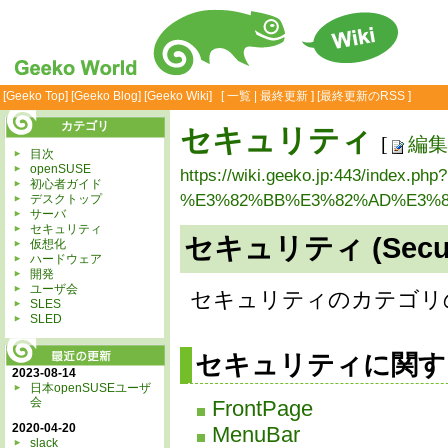
[
Geeko Top
] [
Geeko Blog
] [
Geeko Wiki
] [
一覧
|
最終更新
] [
最終更新のRSS
]
カテゴリ
セキュリティ
[
編集
目次
openSUSE
https://wiki.geeko.jp:443/index.php?
初心者ガイド
%E3%82%BB%E3%82%AD%E3%8
デスクトップ
サーバ
セキュリティ
セキュリティ (Secur
仮想化
ハードウェア
開発
ユーザ会
セキュリティのカテゴリ
SLES
SLED
セキュリティに関
2023-08-14
日本openSUSEユーザ
会
FrontPage
2020-04-20
MenuBar
slack