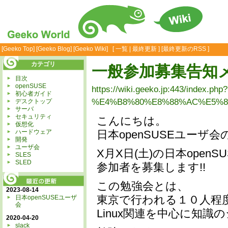
[
Geeko Top
] [
Geeko Blog
] [
Geeko Wiki
] [
一覧
|
最終更新
] [
最終更新のRSS
]
カテゴリ
一般参加募集告知
目次
openSUSE
https://wiki.geeko.jp:443/index.php?
初心者ガイド
%E4%B8%80%E8%88%AC%E5%8
デスクトップ
サーバ
セキュリティ
こんにちは。
仮想化
ハードウェア
日本openSUSEユーザ会
開発
ユーザ会
X月X日(土)の日本ope
SLES
SLED
参加者を募集します!!
この勉強会とは、
2023-08-14
日本openSUSEユーザ
東京で行われる１０人程
会
Linux関連を中心に知
2020-04-20
slack