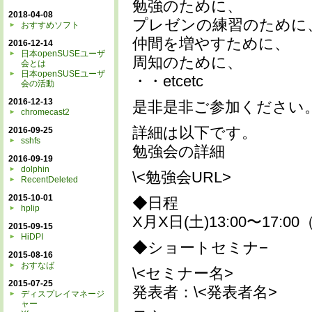
勉強のために、
2018-04-08
プレゼンの練習のために
おすすめソフト
仲間を増やすために、
2016-12-14
日本openSUSEユーザ
周知のために、
会とは
日本openSUSEユーザ
・・etcetc
会の活動
2016-12-13
是非是非ご参加ください
chromecast2
詳細は以下です。
2016-09-25
sshfs
勉強会の詳細
2016-09-19
dolphin
\<勉強会URL>
RecentDeleted
2015-10-01
◆日程
hplip
X月X日(土)13:00〜17:0
2015-09-15
HiDPI
◆ショートセミナ−
2015-08-16
おすなば
\<セミナー名>
2015-07-25
発表者：\<発表者名>
ディスプレイマネージ
ャー