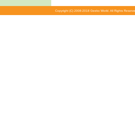
Copyright (C) 2008-2018 Geeko World. All Rights Reserve