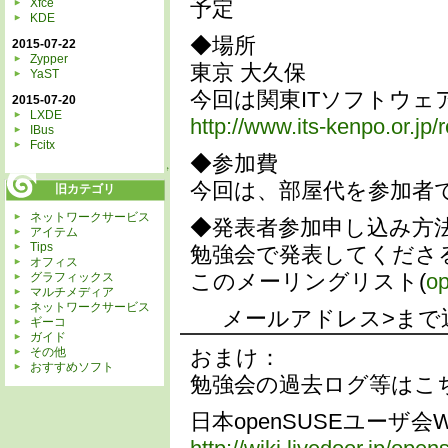
Xfce
予定
KDE
◆場所
2015-07-22
Zypper
東京 大久保
YaST
今回は関東ITソフトウ
2015-07-20
LXDE
http://www.its-kenpo.or.jp/
IBus
Fcitx
◆参加費
↑
今回は、部屋代を参加者
旧カテゴリ
ネットワークサービス
◆発表者参加申し込み方
アイテム
Tips
勉強会で発表してくださ
オフィス
グラフィックス
このメーリングリスト(
o
マルチメディア
ネットワークサービス
メールアドレス>まで
ギーコ
ガイド
その他
おまけ：
おすすめソフト
勉強会の過去ログ等はこ
日本openSUSEユーザ会Wi