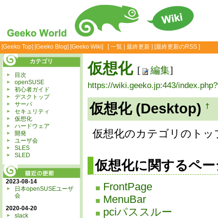
[
Geeko Top
] [
Geeko Blog
] [
Geeko Wiki
] [
一覧
|
最終更新
] [
最終更新のRSS
]
カテゴリ
仮想化
[
編集
]
目次
openSUSE
https://wiki.geeko.jp:443/in
初心者ガイド
デスクトップ
サーバ
仮想化 (Desktop)
†
セキュリティ
仮想化
ハードウェア
仮想化のカテゴリのトッ
開発
ユーザ会
SLES
SLED
仮想化に関するペ
2023-08-14
FrontPage
日本openSUSEユーザ
会
MenuBar
2020-04-20
pciパススルー
slack