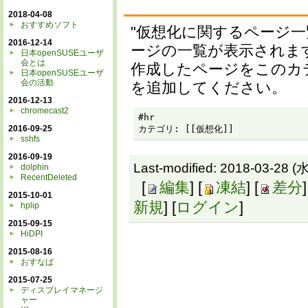
2018-04-08
おすすめソフト
"仮想化に関するページ
2016-12-14
ージの一覧が表示されま
日本openSUSEユーザ
会とは
作成したページをこのカ
日本openSUSEユーザ
会の活動
を追加してください。
2016-12-13
chromecast2
#hr

2016-09-25
カテゴリ: [[仮想化]]
sshfs
2016-09-19
Last-modified: 2018-03-28 (水
dolphin
RecentDeleted
[
編集
] [
凍結
] [
差分
]
2015-10-01
新規
] [
ログイン
]
hplip
2015-09-15
HiDPI
2015-08-16
おすなば
2015-07-25
ディスプレイマネージ
ャー