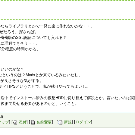
のならライブラリとかで一発に楽に作れないかな・・。
なぜだろう。探さねば。
俺俺版のSSL認証についても入れる？
単に理解できそう・・。
0分程度の時間かかる。
ていいのかな？
むというのは？Modxとか来ているみたいだし。
方が良さそうな気がする。
ティTIPSということで、私が残りやってもよいし。
途中でインストール済みの仮想HDDに切り替えて解説とか。言いたいのは実
最後まで見せる必要があるのかと、いうこと。
d)
アップ
] [
添付
] [
名前変更
] [
新規
] [
ログイン
]