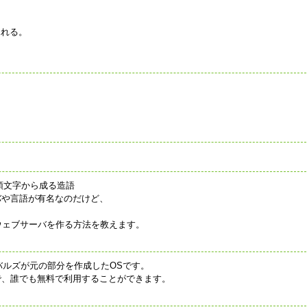
見れる。
。
erl)の頭文字から成る造語
バや言語が有名なのだけど、
に使ってウェブサーバを作る方法を教えます。
バルズが元の部分を作成したOSです。
で、誰でも無料で利用することができます。