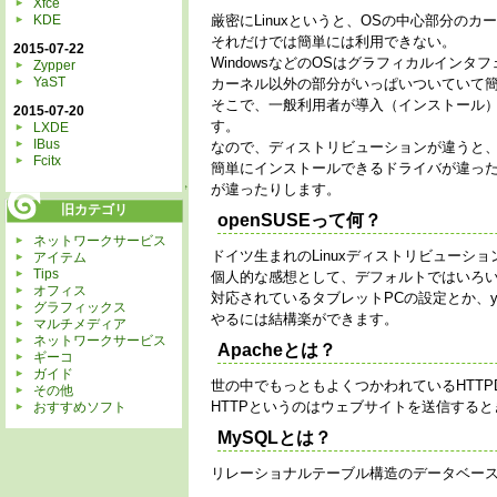
Xfce
厳密にLinuxというと、OSの中心部分の
KDE
それだけでは簡単には利用できない。
2015-07-22
WindowsなどのOSはグラフィカルイン
Zypper
YaST
カーネル以外の部分がいっぱいついていて
そこで、一般利用者が導入（インストール
2015-07-20
す。
LXDE
IBus
なので、ディストリビューションが違うと
Fcitx
簡単にインストールできるドライバが違った
が違ったりします。
↑
旧カテゴリ
openSUSEって何？
ネットワークサービス
ドイツ生まれのLinuxディストリビューシ
アイテム
Tips
個人的な感想として、デフォルトではいろ
オフィス
対応されているタブレットPCの設定とか、y
グラフィックス
やるには結構楽ができます。
マルチメディア
ネットワークサービス
Apacheとは？
ギーコ
ガイド
世の中でもっともよくつかわれているHTTP
その他
HTTPというのはウェブサイトを送信する
おすすめソフト
MySQLとは？
リレーショナルテーブル構造のデータベー