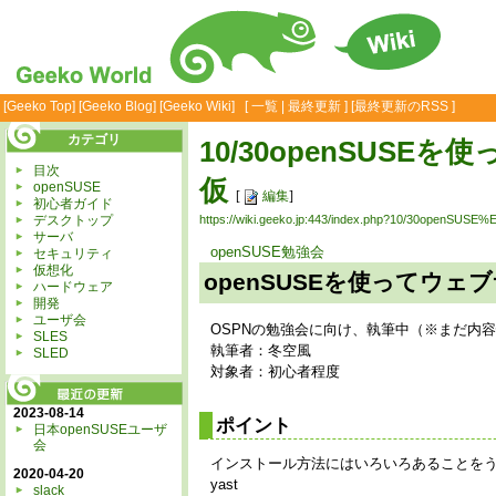
[
Geeko Top
] [
Geeko Blog
] [
Geeko Wiki
] [
一覧
|
最終更新
] [
最終更新のRSS
]
カテゴリ
10/30openSUS
目次
仮
openSUSE
[
編集
]
初心者ガイド
デスクトップ
https://wiki.geeko.jp:443/index.php?10/30op
サーバ
openSUSE勉強会
セキュリティ
仮想化
openSUSEを使ってウ
ハードウェア
開発
ユーザ会
OSPNの勉強会に向け、執筆中（※まだ内
SLES
執筆者：冬空風
SLED
対象者：初心者程度
2023-08-14
ポイント
日本openSUSEユーザ
会
インストール方法にはいろいろあることを
2020-04-20
yast
slack