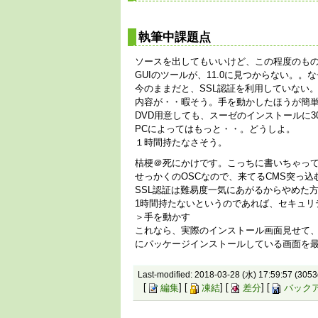
執筆中課題点
ソースを出してもいいけど、この程度のも
GUIのツールが、11.0に見つからない。。
今のままだと、SSL認証を利用していない。
内容が・・暇そう。手を動かしたほうが簡
DVD用意しても、スーゼのインストールに3
PCによってはもっと・・。どうしよ。
１時間持たなさそう。
桔梗＠死にかけです。こっちに書いちゃっ
せっかくのOSCなので、来てるCMS突っ込
SSL認証は難易度一気にあがるからやめた
1時間持たないというのであれば、セキュリ
＞手を動かす
これなら、実際のインストール画面見せて、
にパッケージインストールしている画面を
Last-modified: 2018-03-28 (水) 17:59:57 (3053
[
編集
] [
凍結
] [
差分
] [
バック