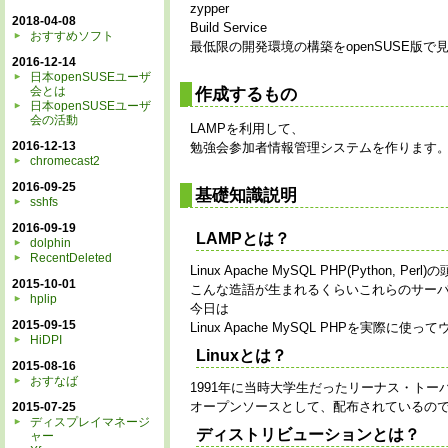
zypper
2018-04-08
Build Service
おすすめソフト
最低限の開発環境の構築をopenSUSE版で
2016-12-14
日本openSUSEユーザ
作成するもの
会とは
日本openSUSEユーザ
会の活動
LAMPを利用して、
2016-12-13
勉強会参加者情報管理システムを作ります
chromecast2
2016-09-25
基礎知識説明
sshfs
2016-09-19
LAMPとは？
dolphin
RecentDeleted
Linux Apache MySQL PHP(Python, P
2015-10-01
こんな造語が生まれるくらいこれらのサー
hplip
今日は
2015-09-15
Linux Apache MySQL PHPを実際
HiDPI
Linuxとは？
2015-08-16
おすなば
1991年に当時大学生だったリーナス・トー
オープンソースとして、配布されているの
2015-07-25
ディスプレイマネージ
ディストリビューションとは？
ャー