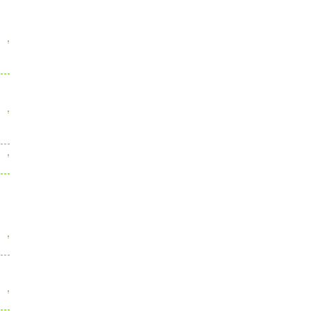
↑
↑
↑
↑
↑