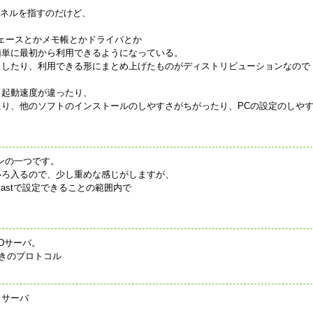
カーネルを指すのだけど、
タフェースとかメモ帳とかドライバとか
簡単に最初から利用できるようになっている。
）したり、利用できる形にまとめ上げたものがディストリビューションなので
、起動速度が違ったり、
り、他のソフトのインストールのしやすさがちがったり、PCの設定のしや
ョンの一つです。
いろ入るので、少し重めな感じがしますが、
astで設定できることの範囲内で
Dサーバ。
ときのプロトコル
スサーバ