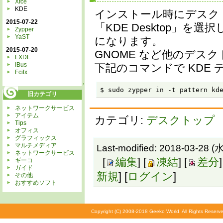
Xfce
KDE
インストール時にデスク
2015-07-22
「KDE Desktop」
Zypper
YaST
になります。
2015-07-20
GNOME など他のデス
LXDE
IBus
下記のコマンドで KDE
Fcitx
↑
$ sudo zypper in -t pattern kd
旧カテゴリ
ネットワークサービス
アイテム
カテゴリ:
デスクトップ
Tips
オフィス
グラフィックス
マルチメディア
Last-modified: 2018-03-28 (水
ネットワークサービス
[
編集
] [
凍結
] [
差分
]
ギーコ
ガイド
新規
] [
ログイン
]
その他
おすすめソフト
Copyright (C) 2008-2018 Geeko World. All Rights Reserve