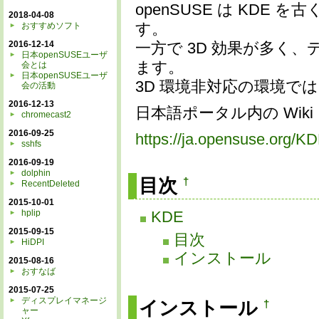
openSUSE は KD
2018-04-08
おすすめソフト
す。
2016-12-14
一方で 3D 効果が多く
日本openSUSEユーザ
ます。
会とは
日本openSUSEユーザ
3D 環境非対応の環境で
会の活動
2016-12-13
日本語ポータル内の Wiki
chromecast2
2016-09-25
https://ja.opensuse.org/K
sshfs
2016-09-19
dolphin
目次
†
RecentDeleted
2015-10-01
hplip
KDE
2015-09-15
目次
HiDPI
インストール
2015-08-16
おすなば
2015-07-25
ディスプレイマネージ
インストール
†
ャー