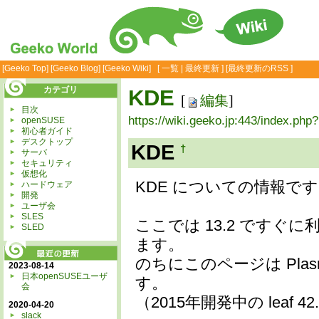
[
Geeko Top
] [
Geeko Blog
] [
Geeko Wiki
] [
一覧
|
最終更新
] [
最終更新のRSS
]
カテゴリ
KDE
[
編集
]
目次
https://wiki.geeko.jp:443/index.ph
openSUSE
初心者ガイド
デスクトップ
KDE
†
サーバ
セキュリティ
仮想化
KDE についての情報で
ハードウェア
開発
ユーザ会
SLES
ここでは 13.2 ですぐに利
SLED
ます。
のちにこのページは Pla
2023-08-14
日本openSUSEユーザ
す。
会
（2015年開発中の leaf 4
2020-04-20
slack