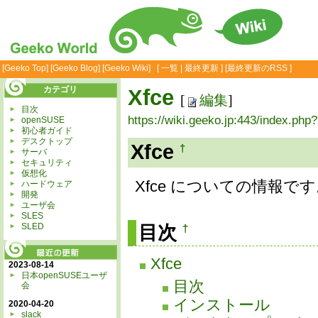
[
Geeko Top
] [
Geeko Blog
] [
Geeko Wiki
] [
一覧
|
最終更新
] [
最終更新のRSS
]
カテゴリ
Xfce
[
編集
]
目次
https://wiki.geeko.jp:443/index.php
openSUSE
初心者ガイド
デスクトップ
Xfce
†
サーバ
セキュリティ
仮想化
Xfce についての情報で
ハードウェア
開発
ユーザ会
SLES
SLED
目次
†
Xfce
2023-08-14
日本openSUSEユーザ
目次
会
インストール
2020-04-20
slack