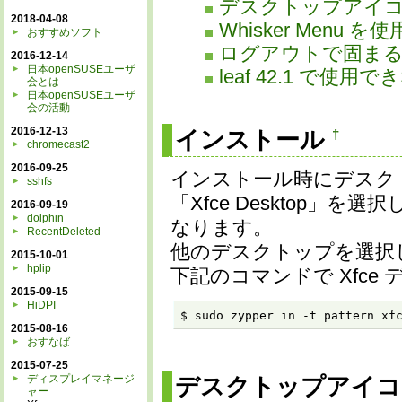
デスクトップアイ
2018-04-08
Whisker Menu を
おすすめソフト
ログアウトで固ま
2016-12-14
日本openSUSEユーザ
leaf 42.1 で使用
会とは
日本openSUSEユーザ
会の活動
2016-12-13
インストール
†
chromecast2
2016-09-25
インストール時にデスク
sshfs
「Xfce Desktop
2016-09-19
dolphin
なります。
RecentDeleted
他のデスクトップを選択
2015-10-01
hplip
下記のコマンドで Xfc
2015-09-15
HiDPI
$ sudo zypper in -t pattern xf
2015-08-16
おすなば
2015-07-25
ディスプレイマネージ
デスクトップアイ
ャー