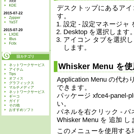
Xfce
KDE
デスクトップにあるアイ
2015-07-22
す。
Zypper
YaST
設定 - 設定マネージャ
2015-07-20
Desktop を選択します
LXDE
アイコン タブを選択
IBus
Fcitx
します。
↑
旧カテゴリ
Whisker Menu 
ネットワークサービス
アイテム
Tips
Application Menu 
オフィス
グラフィックス
できます。
マルチメディア
ネットワークサービス
パッケージ xfce4-panel
ギーコ
ガイド
い。
その他
おすすめソフト
パネルを右クリック - パ
Whisker Menu を 追加 
このメニューを使用する