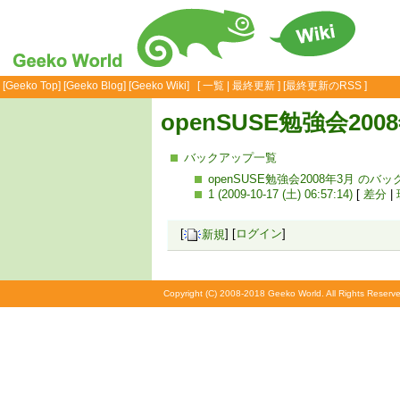
[
Geeko Top
] [
Geeko Blog
] [
Geeko Wiki
] [
一覧
|
最終更新
] [
最終更新のRSS
]
openSUSE勉強会200
バックアップ一覧
openSUSE勉強会2008年3月 の
1 (2009-10-17 (土) 06:57:14)
[
差分
|
[
新規
] [
ログイン
]
Copyright (C) 2008-2018 Geeko World. All Rights Reserve