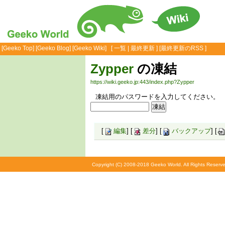
[
Geeko Top
] [
Geeko Blog
] [
Geeko Wiki
] [
一覧
|
最終更新
] [
最終更新のRSS
]
Zypper
の凍結
https://wiki.geeko.jp:443/index.php?Zypper
凍結用のパスワードを入力してください。
[
編集
] [
差分
] [
バックアップ
] [
Copyright (C) 2008-2018 Geeko World. All Rights Reserve