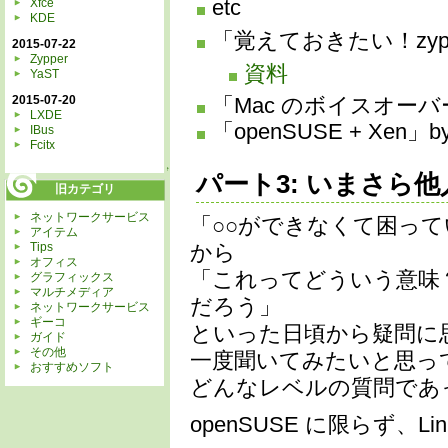
Xfce
etc
KDE
「覚えておきたい！zypp
2015-07-22
Zypper
資料
YaST
2015-07-20
「Mac のボイスオーバ
LXDE
「openSUSE + Xe
IBus
Fcitx
↑
パート3: いまさら他
旧カテゴリ
ネットワークサービス
「○○ができなくて困っ
アイテム
Tips
から
オフィス
「これってどういう意味
グラフィックス
マルチメディア
だろう」
ネットワークサービス
ギーコ
といった日頃から疑問に
ガイド
その他
一度聞いてみたいと思っ
おすすめソフト
どんなレベルの質問であ
openSUSE に限らず、