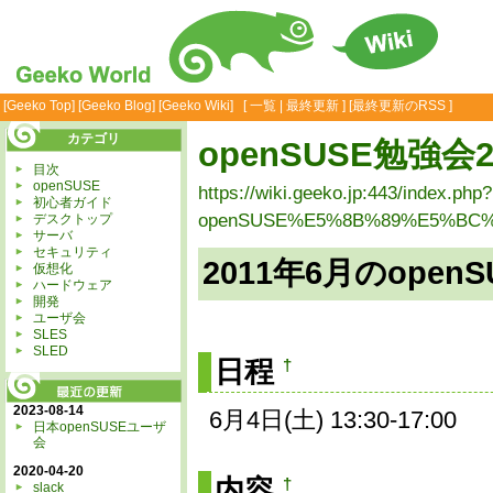
[
Geeko Top
] [
Geeko Blog
] [
Geeko Wiki
] [
一覧
|
最終更新
] [
最終更新のRSS
]
カテゴリ
openSUSE勉強会2
目次
openSUSE
https://wiki.geeko.jp:443/index.php?
初心者ガイド
openSUSE%E5%8B%89%E5%BC%
デスクトップ
サーバ
セキュリティ
2011年6月のopen
仮想化
ハードウェア
開発
ユーザ会
SLES
SLED
日程
†
2023-08-14
6月4日(土) 13:30-17:00
日本openSUSEユーザ
会
2020-04-20
内容
†
slack