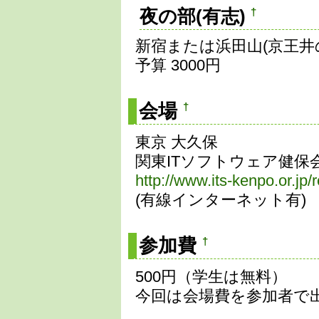
夜の部(有志)
†
新宿または浜田山(京王井
予算 3000円
会場
†
東京 大久保
関東ITソフトウェア健保
http://www.its-kenpo.or.jp/
(有線インターネット有)
参加費
†
500円（学生は無料）
今回は会場費を参加者で