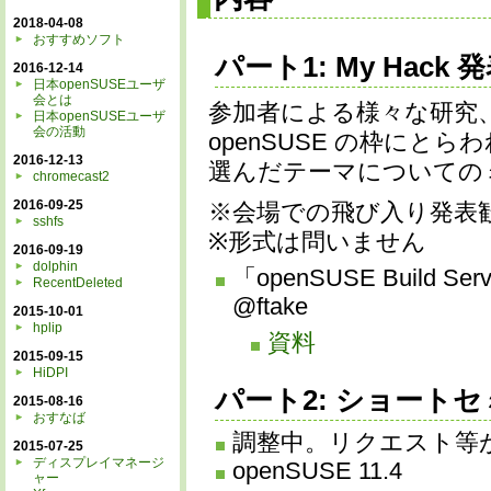
2018-04-08
おすすめソフト
パート1: My Ha
2016-12-14
日本openSUSEユーザ
会とは
参加者による様々な研究、導
日本openSUSEユーザ
会の活動
openSUSE の枠にとら
2016-12-13
選んだテーマについての
chromecast2
2016-09-25
※会場での飛び入り発表
sshfs
※形式は問いません
2016-09-19
dolphin
「openSUSE Build
RecentDeleted
@ftake
2015-10-01
hplip
資料
2015-09-15
HiDPI
パート2: ショート
2015-08-16
おすなば
調整中。リクエスト等が
2015-07-25
ディスプレイマネージ
openSUSE 11.4
ャー