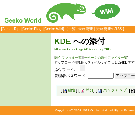
[
Geeko Top
] [
Geeko Blog
] [
Geeko Wiki
] [
一覧
|
最終更新
] [
最終更新のRSS
]
KDE
への添付
https://wiki.geeko.jp:443/index.php?KDE
[
添付ファイル一覧
] [
全ページの添付ファイル一覧
]
アップロード可能最大ファイルサイズは 1,024KB で
添付ファイル:
管理者パスワード:
[
編集
] [
差分
] [
バックアップ
] [
Copyright (C) 2008-2018 Geeko World. All Rights Reserve