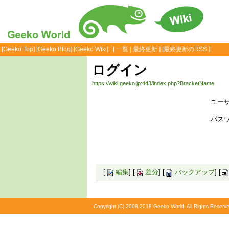
[
Geeko Top
] [
Geeko Blog
] [
Geeko Wiki
] [
一覧
|
最終更新
] [
最終更新のRSS
]
ログイン
https://wiki.geeko.jp:443/index.php?BracketName
ユーザ
パスワ
[
編集
] [
差分
] [
バックアップ
] [
Copyright (C) 2008-2018 Geeko World. All Rights Reserve