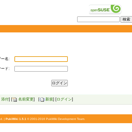
ー名:
ード:
添付
] [
名前変更
] [
新規
] [
ログイン
]
d. |
PukiWiki 1.5.1
© 2001-2016
PukiWiki Development Team
.