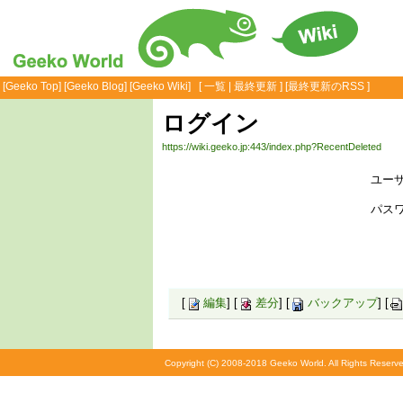
[
Geeko Top
] [
Geeko Blog
] [
Geeko Wiki
] [
一覧
|
最終更新
] [
最終更新のRSS
]
ログイン
https://wiki.geeko.jp:443/index.php?RecentDeleted
ユーザ
パスワ
[
編集
] [
差分
] [
バックアップ
] [
Copyright (C) 2008-2018 Geeko World. All Rights Reserve