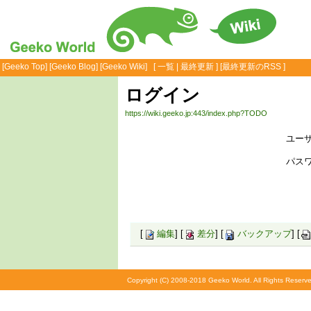
[
Geeko Top
] [
Geeko Blog
] [
Geeko Wiki
] [
一覧
|
最終更新
] [
最終更新のRSS
]
ログイン
https://wiki.geeko.jp:443/index.php?TODO
ユーザ
パスワ
[
編集
] [
差分
] [
バックアップ
] [
Copyright (C) 2008-2018 Geeko World. All Rights Reserve