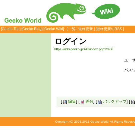
[
Geeko Top
] [
Geeko Blog
] [
Geeko Wiki
] [
一覧
|
最終更新
] [
最終更新のRSS
]
ログイン
https://wiki.geeko.jp:443/index.php?YaST
ユーザ
パスワ
[
編集
] [
差分
] [
バックアップ
] [
Copyright (C) 2008-2018 Geeko World. All Rights Reserve