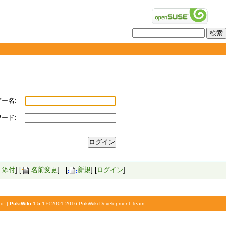
ー名:
ード:
添付
] [
名前変更
] [
新規
] [
ログイン
]
d. |
PukiWiki 1.5.1
© 2001-2016
PukiWiki Development Team
.