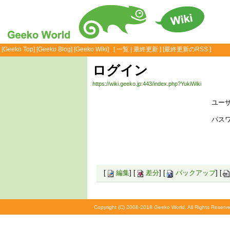
[
Geeko Top
] [
Geeko Blog
] [
Geeko Wiki
] [
一覧
|
最終更新
] [
最終更新のRSS
]
ログイン
https://wiki.geeko.jp:443/index.php?YukiWiki
ユーザ
パスワ
[
編集
] [
差分
] [
バックアップ
] [
Copyright (C) 2008-2018 Geeko World. All Rights Reserve