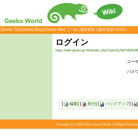
[
Geeko Top
] [
Geeko Blog
] [
Geeko Wiki
] [
一覧
|
最終更新
] [
最終更新のRSS
]
ログイン
https://wiki.geeko.jp:443/index.php?openSUS
ユーザ
パスワ
[
編集
] [
差分
] [
バックアップ
] [
Copyright (C) 2008-2018 Geeko World. All Rights Reserve