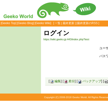
[
Geeko Top
] [
Geeko Blog
] [
Geeko Wiki
] [
一覧
|
最終更新
] [
最終更新のRSS
]
ログイン
https://wiki.geeko.jp:443/index.php?test
ユーザ
パスワ
[
編集
] [
差分
] [
バックアップ
] [
Copyright (C) 2008-2018 Geeko World. All Rights Reserve