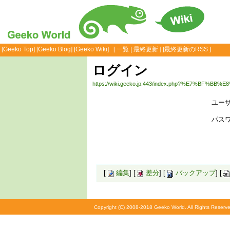
[
Geeko Top
] [
Geeko Blog
] [
Geeko Wiki
] [
一覧
|
最終更新
] [
最終更新のRSS
]
ログイン
https://wiki.geeko.jp:443/index.php?%E7%BF%BB%
ユーザ
パスワ
[
編集
] [
差分
] [
バックアップ
] [
Copyright (C) 2008-2018 Geeko World. All Rights Reserve