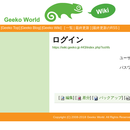
[
Geeko Top
] [
Geeko Blog
] [
Geeko Wiki
] [
一覧
|
最終更新
] [
最終更新のRSS
]
ログイン
https://wiki.geeko.jp:443/index.php?sshfs
ユーザ
パスワ
[
編集
] [
差分
] [
バックアップ
] [
Copyright (C) 2008-2018 Geeko World. All Rights Reserve