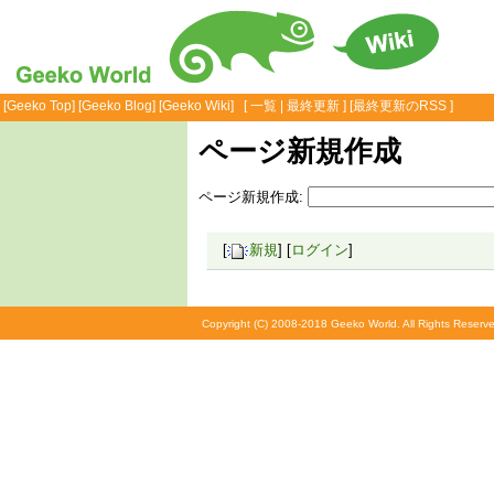
[
Geeko Top
] [
Geeko Blog
] [
Geeko Wiki
] [
一覧
|
最終更新
] [
最終更新のRSS
]
ページ新規作成
ページ新規作成:
[
新規
] [
ログイン
]
Copyright (C) 2008-2018 Geeko World. All Rights Reserve