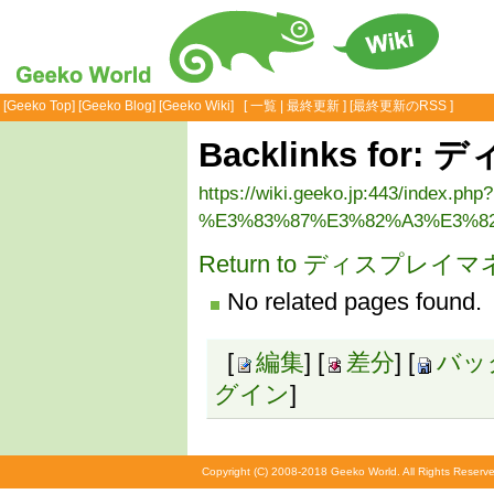
[
Geeko Top
] [
Geeko Blog
] [
Geeko Wiki
] [
一覧
|
最終更新
] [
最終更新のRSS
]
Backlinks fo
https://wiki.geeko.jp:443/index.php?
%E3%83%87%E3%82%A3%E3%82
Return to ディスプレ
No related pages found.
[
編集
] [
差分
] [
バッ
グイン
]
Copyright (C) 2008-2018 Geeko World. All Rights Reserve