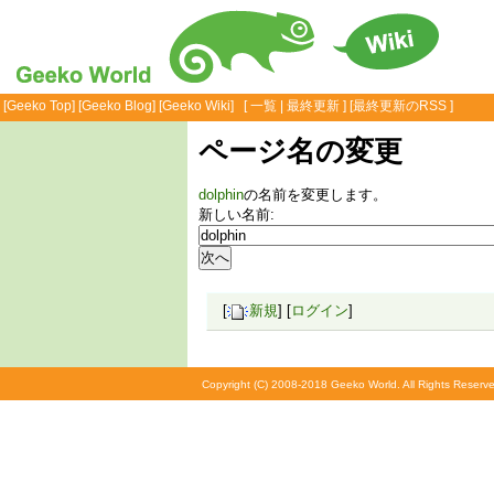
[
Geeko Top
] [
Geeko Blog
] [
Geeko Wiki
] [
一覧
|
最終更新
] [
最終更新のRSS
]
ページ名の変更
dolphin
の名前を変更します。
新しい名前:
[
新規
] [
ログイン
]
Copyright (C) 2008-2018 Geeko World. All Rights Reserve