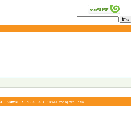
d. |
PukiWiki 1.5.1
© 2001-2016
PukiWiki Development Team
.