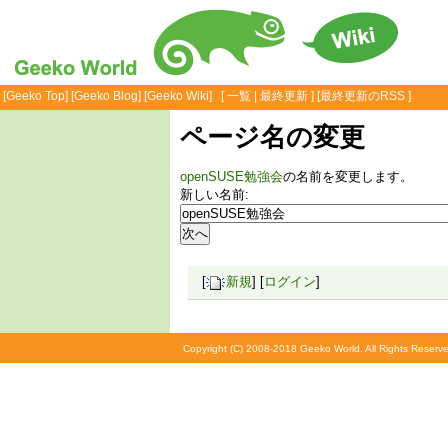
[
Geeko Top
] [
Geeko Blog
] [
Geeko Wiki
] [
一覧
|
最終更新
] [
最終更新のRSS
]
ページ名の変更
openSUSE勉強会
の名前を変更します。
新しい名前:
[
新規
] [
ログイン
]
Copyright (C) 2008-2018 Geeko World. All Rights Reserve